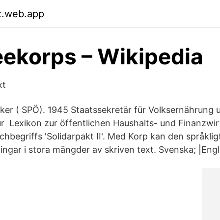
z.web.app
eekorps – Wikipedia
xt
tiker ( SPÖ). 1945 Staatssekretär für Volksernährung
ür Lexikon zur öffentlichen Haushalts- und Finanzwir
chbegriffs 'Solidarpakt II'. Med Korp kan den språklig
ngar i stora mängder av skriven text. Svenska; |Engli