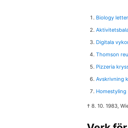
Biology lette
Aktivitetsba
Digitala vyko
Thomson reut
Pizzeria kry
Avskrivning 
Homestyling 
† 8. 10. 1983, Wie
Verk för