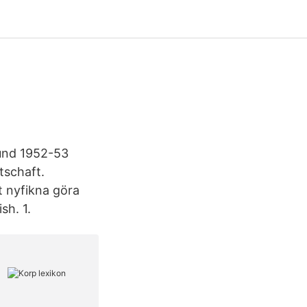
 und 1952-53
tschaft.
t nyfikna göra
sh. 1.