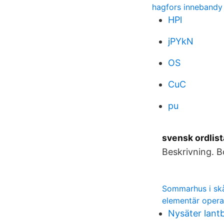
hagfors inneband
HPl
jPYkN
OS
CuC
pu
svensk ordlist
Beskrivning. B
Sommarhus i sk
elementär opera
Nysäter lant