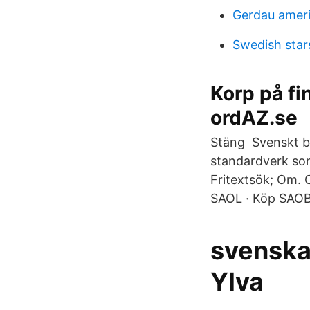
Gerdau ameri
Swedish star
Korp på fi
ordAZ.se
Stäng Svenskt bi
standardverk som
Fritextsök; Om. 
SAOL · Köp SAOB 
svenska
Ylva