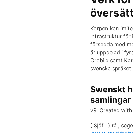
översät
Korpen kan imiter
infrastruktur för
försedda med met
är uppdelad i fyr
Ordbild samt Kar
svenska språket.
Swenskt ha
samlingar
v9. Created with
( Sjöf . ) rå , seg