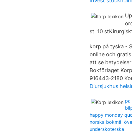
Invest stockholm
Up
or
st. 10 stKirurgis
korp på tyska - 
online och gratis
att se betydelse
Bokförlaget Korp
916443-2180 Kor
Djursjukhus hels
pa 
bi
happy monday quo
norska bokmål öve
underskoterska