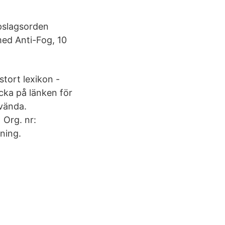
pslagsorden
ed Anti-Fog, 10
tort lexikon -
icka på länken för
nvända.
 Org. nr:
ning.