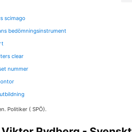
rs scimago
lans bedömningsinstrument
rt
ers clear
sset nummer
kontor
utbildning
n. Politiker ( SPÖ).
 Viktor Rydberg - Svenskt