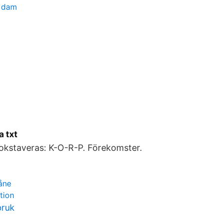
y dam
a txt
okstaveras: K-O-R-P. Förekomster.
åne
tion
bruk