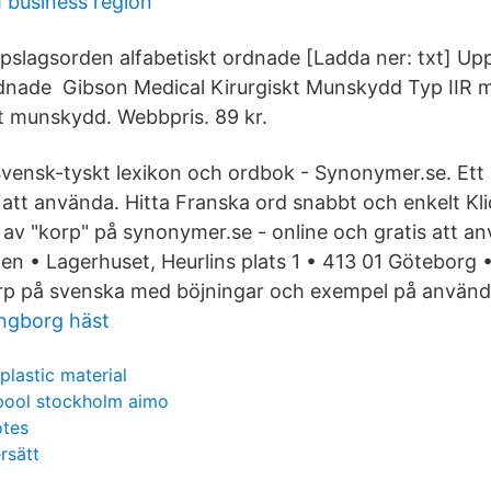
 business region
pslagsorden alfabetiskt ordnade [Ladda ner: txt] Up
dnade Gibson Medical Kirurgiskt Munskydd Typ IIR m
kt munskydd. Webbpris. 89 kr.
Svensk-tyskt lexikon och ordbok - Synonymer.se. Ett s
 att använda. Hitta Franska ord snabbt och enkelt Kl
r av "korp" på synonymer.se - online och gratis att a
en • Lagerhuset, Heurlins plats 1 • 413 01 Göteborg •
p på svenska med böjningar och exempel på använd
ingborg häst
plastic material
lpool stockholm aimo
tes
rsätt