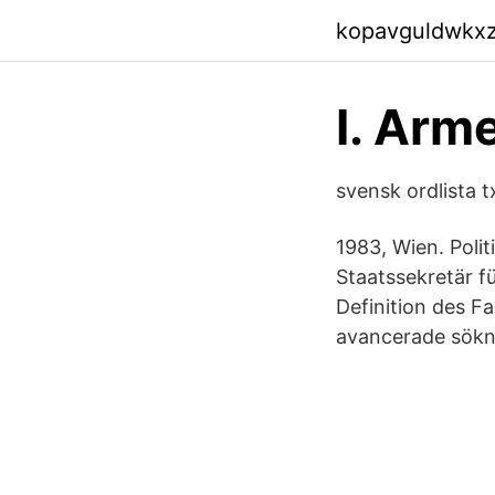
kopavguldwkx
I. Arm
svensk ordlista t
1983, Wien. Poli
Staatssekretär f
Definition des Fa
avancerade sökni