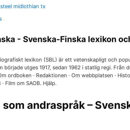
steel midlothian tx
s
nska - Svenska-Finska lexikon och
ografiskt lexikon (SBL) är ett vetenskapligt och pop
 började utges 1917, sedan 1962 i statlig regi. Från 
Om ordboken · Redaktionen · Om webbplatsen · Histor
· Film om SAOB. Hjälp.
 som andraspråk – Svens