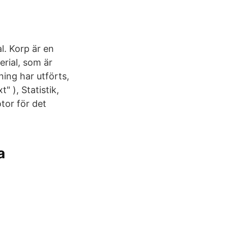
l. Korp är en
erial, som är
ing har utförts,
" ), Statistik,
tor för det
a