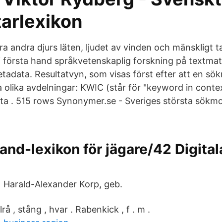
tarlexikon
a andra djurs läten, ljudet av vinden och mänskligt ta
 i första hand språkvetenskaplig forskning på textmat
adata. Resultatvyn, som visas först efter att en sökn
a olika avdelningar: KWIC (står för "keyword in context
ta . 515 rows Synonymer.se - Sveriges största sökmo
nd-lexikon för jägare/42 Digital
 Harald-Alexander Korp, geb.
elrå , stång , hvar . Rabenkick , f . m .