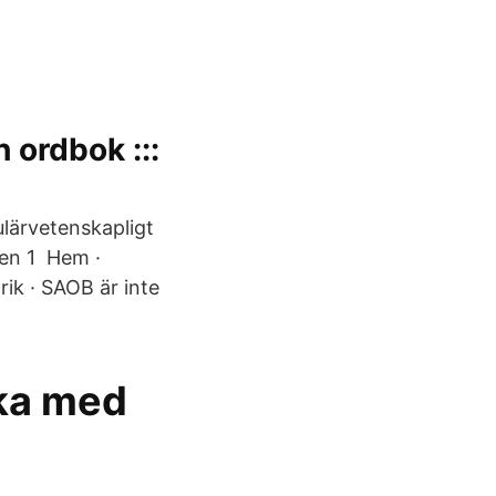
 ordbok :::
ulärvetenskapligt
den 1 Hem ·
ik · SAOB är inte
ka med