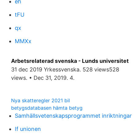
eh
tFU
qx
MMXx
Arbetsrelaterad svenska - Lunds universitet
31 dec 2019 Yrkessvenska. 528 views528
views. • Dec 31, 2019. 4.
Nya skatteregler 2021 bil
betygsdatabasen hämta betyg
Samhällsvetenskapsprogrammet inriktningar
If unionen