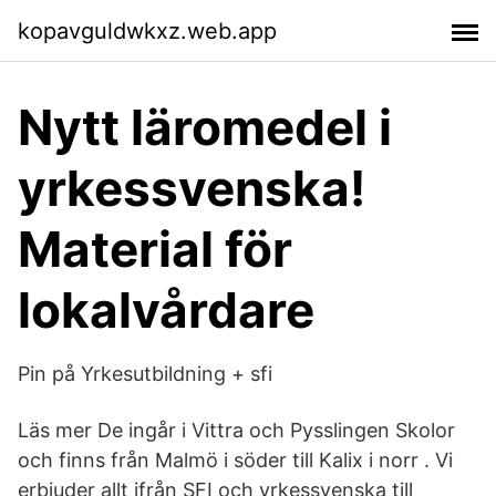
kopavguldwkxz.web.app
Nytt läromedel i
yrkessvenska!
Material för
lokalvårdare
Pin på Yrkesutbildning + sfi
Läs mer De ingår i Vittra och Pysslingen Skolor
och finns från Malmö i söder till Kalix i norr . Vi
erbjuder allt ifrån SFI och yrkessvenska till