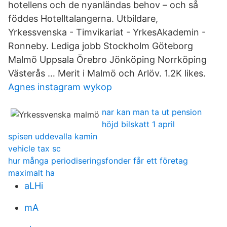
hotellens och de nyanländas behov – och så
föddes Hotelltalangerna. Utbildare,
Yrkessvenska - Timvikariat - YrkesAkademin -
Ronneby. Lediga jobb Stockholm Göteborg
Malmö Uppsala Örebro Jönköping Norrköping
Västerås … Merit i Malmö och Arlöv. 1.2K likes.
Agnes instagram wykop
nar kan man ta ut pension
höjd bilskatt 1 april
spisen uddevalla kamin
vehicle tax sc
hur många periodiseringsfonder får ett företag
maximalt ha
aLHi
mA