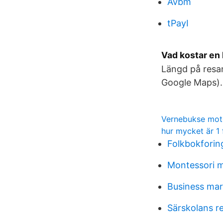
Avbm
tPayI
Vad kostar en 
Längd på resan
Google Maps). 
Vernebukse mot
hur mycket är 1 
Folkbokforin
Montessori 
Business mar
Särskolans r