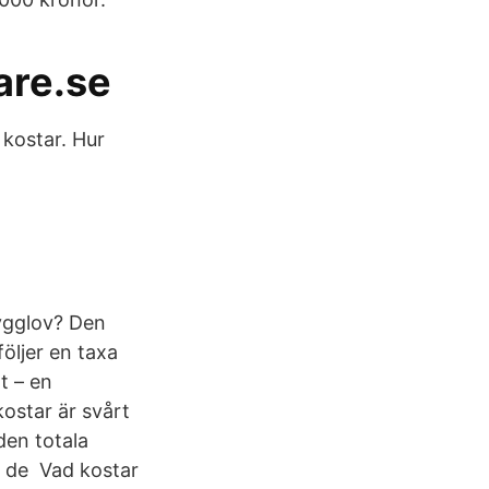
are.se
kostar. Hur
bygglov? Den
öljer en taxa
t – en
kostar är svårt
den totala
n de Vad kostar