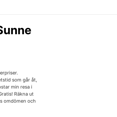
 Sunne
erpriser.
tstid som går åt,
star min resa i
ratis! Räkna ut
sors omdömen och