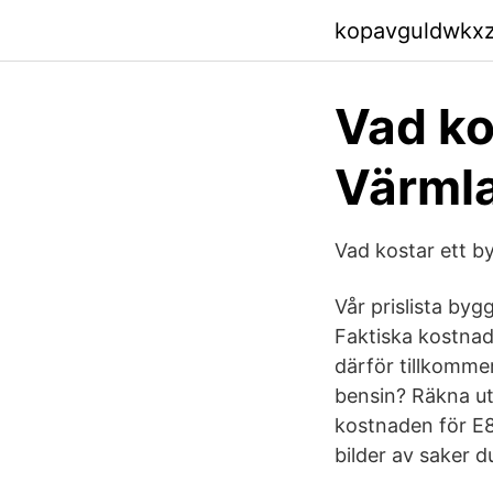
kopavguldwkx
Vad ko
Värml
Vad kostar ett 
Vår prislista byg
Faktiska kostnad
därför tillkommer
bensin? Räkna ut
kostnaden för E8
bilder av saker d