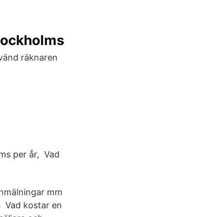
tockholms
nvänd räknaren
oms per år, Vad
 anmälningar mm
s Vad kostar en