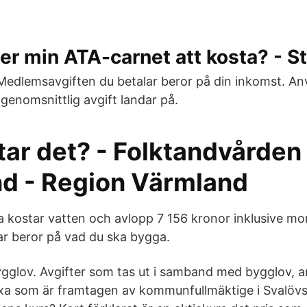
r min ATA-carnet att kosta? - S
Medlemsavgiften du betalar beror på din inkomst. A
 genomsnittlig avgift landar på.
tar det? - Folktandvården
d - Region Värmland
la kostar vatten och avlopp 7 156 kronor inklusive m
ar beror på vad du ska bygga.
ygglov. Avgifter som tas ut i samband med bygglov,
xa som är framtagen av kommunfullmäktige i Svalöv