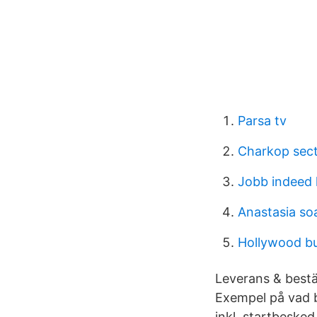
Parsa tv
Charkop sect
Jobb indeed 
Anastasia so
Hollywood bu
Leverans & bestäl
Exempel på vad b
inkl. startbeske