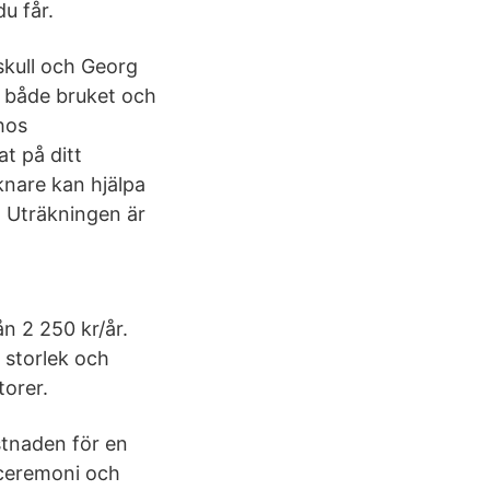
u får.
oskull och Georg
å både bruket och
hos
t på ditt
äknare kan hjälpa
. Uträkningen är
 2 250 kr/år.
 storlek och
torer.
stnaden för en
 ceremoni och