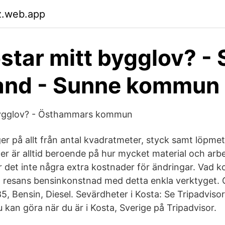
z.web.app
star mitt bygglov? -
and - Sunne kommun
bygglov? - Östhammars kommun
ger på allt från antal kvadratmeter, styck samt löpmet
er är alltid beroende på hur mycket material och arbe
 det inte några extra kostnader för ändringar. Vad ko
 resans bensinkonstnad med detta enkla verktyget. G
5, Bensin, Diesel. Sevärdheter i Kosta: Se Tripadvi
u kan göra när du är i Kosta, Sverige på Tripadvisor.