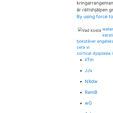
kringarrangemang
är rättshjälpen gr
By using force to
water
kerst
bokstäver engelska
cera vi
cortical dysplasia 
iiTm
JJv
NXdw
RemB
wG