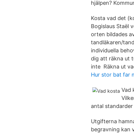
hjälpen? Kommune
Kosta vad det (ko
Bogislaus Staël 
orten bildades a
tandläkaren/tandh
individuella beho
dig att räkna ut 
inte Räkna ut vad
Hur stor bat fa
Vad 
Vilk
antal standarder 
Utgifterna hamna
begravning kan v