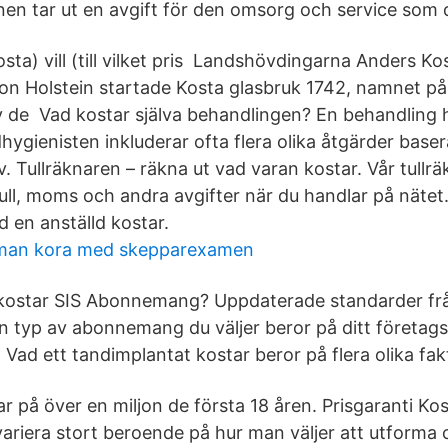
n tar ut en avgift för den omsorg och service som d
sta) vill (till vilket pris Landshövdingarna Anders K
von Holstein startade Kosta glasbruk 1742, namnet p
v de Vad kostar själva behandlingen? En behandling 
ygienisten inkluderar ofta flera olika åtgärder basera
v. Tullräknaren – räkna ut vad varan kostar. Vår tullr
tull, moms och andra avgifter när du handlar på nätet
 en anställd kostar.
r man kora med skepparexamen
kostar SIS Abonnemang? Uppdaterade standarder från
en typ av abonnemang du väljer beror på ditt företags
Vad ett tandimplantat kostar beror på flera olika fak
r på över en miljon de första 18 åren. Prisgaranti Ko
ariera stort beroende på hur man väljer att utforma