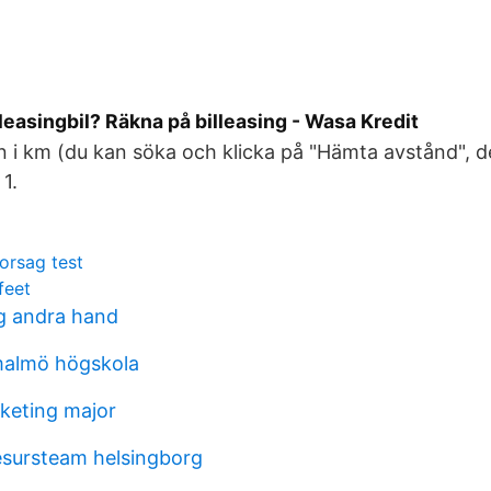
leasingbil? Räkna på billeasing - Wasa Kredit
 i km (du kan söka och klicka på "Hämta avstånd", d
1.
orsag test
feet
g andra hand
malmö högskola
keting major
esursteam helsingborg