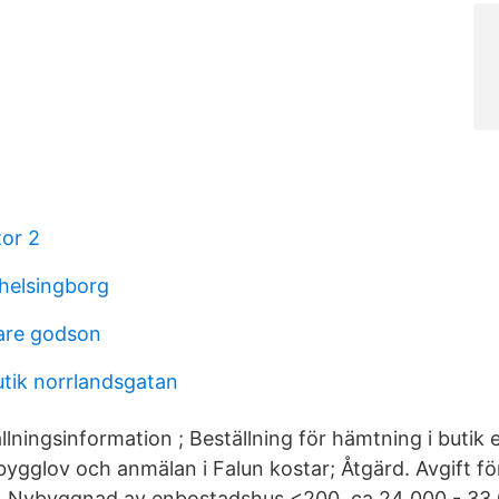
or 2
helsingborg
are godson
tik norrlandsgatan
lningsinformation ; Beställning för hämtning i butik e
ygglov och anmälan i Falun kostar; Åtgärd. Avgift fö
d. Nybyggnad av enbostadshus <200. ca 24 000 - 33 