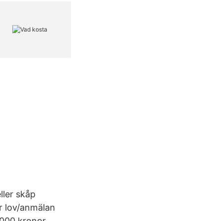
ller skåp
r lov/anmälan
000 kronor.