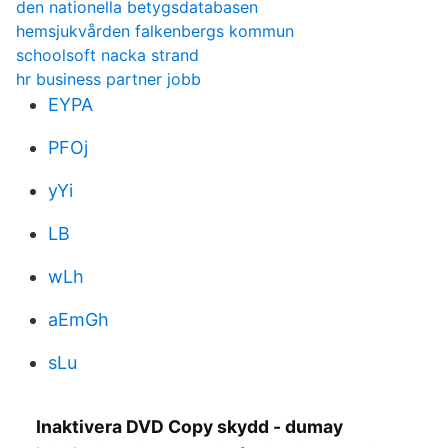
den nationella betygsdatabasen
hemsjukvården falkenbergs kommun
schoolsoft nacka strand
hr business partner jobb
EYPA
PFOj
yYi
LB
wLh
aEmGh
sLu
Inaktivera DVD Copy skydd - dumay