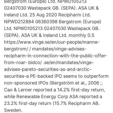
Bergstrom (Europe) Ltd. NPWD105213
02407030 Wastepack GB. (SEPA). ASA UK &
Ireland Ltd. 25 Aug 2020 Recipharm Ltd.
NPWD212884 06360398 Bergstrom (Europe)
Ltd. NPWD105213 02407030 Wastepack GB.
(SEPA). ASA UK & Ireland Ltd. monthly 0.5
https://www.vinge.se/en/our-people/manne-
bergstrom/ / mandates/vinge-advises-
recipharm-in-connection-with-the-public-offer-
from-roar- bidco/ .se/en/mandates/vinge-
advises-pareto-securities-as-and-arctic-
securities-a PE-backed IPO seems to outperform
non-sponsored IPOs (Bergström et al., 2006 ;.
Cao & Lerner reported a 14.2% first-day return,
while Renewable Energy Corp ASA reported a
23.2% first-day return (15.7% Recipharm AB.
Sweden.