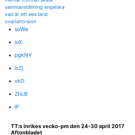
sammanställning engelska
vad är ett ees land
ovarialtorsion
soWa
ioX
pgkNY
lcZj
vkD
ZhLB
lP
TT:s inrikes vecko-pm den 24-30 april 2017
Aftonbladet